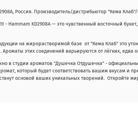
2908A
, Россия. Производитель/дистрибьютор "Кема Клаб"
!! -
Hammam
KD2908A
— это чувственный восточный букет
одукции на жирорастворимой базе от "Кема Клаб" это ут
Ароматы этих соединений варьируются от лёгких, едва о
ожно в студии ароматов "Душечка Отдушечка" - официальны
ромат, который будет соответствовать вашим вкусам и п
танут основой ваших уникальных творений. Откройте ми