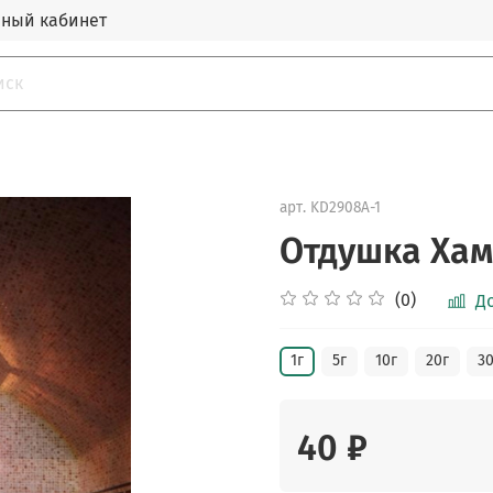
ный кабинет
арт.
KD2908A-1
Отдушка Хам
(0)
Д
1г
5г
10г
20г
30
40 ₽