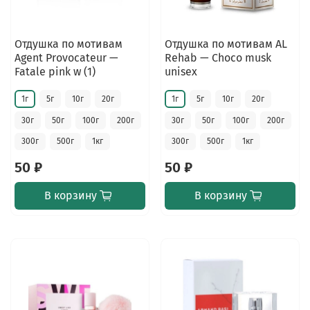
Отдушка по мотивам
Отдушка по мотивам AL
Agent Provocateur —
Rehab — Choco musk
Fatale pink w (1)
unisex
1г
5г
10г
20г
1г
5г
10г
20г
30г
50г
100г
200г
30г
50г
100г
200г
300г
500г
1кг
300г
500г
1кг
50 ₽
50 ₽
В корзину
В корзину