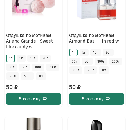
Отдушка по мотивам
Отдушка по мотивам
Ariana Grande - Sweet
Armand Basi — In red w
like candy w
1г
5г
10г
20г
1г
5г
10г
20г
30г
50г
100г
200г
30г
50г
100г
200г
300г
500г
1кг
300г
500г
1кг
50 ₽
50 ₽
В корзину
В корзину