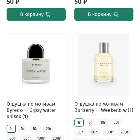
50 ₽
50 ₽
В корзину
В корзину
Отдушка по мотивам
Отдушка по мотивам
Byredo — Gipsy water
Burberry — Weekend w (1)
unisex (1)
1г
5г
10г
20г
1г
5г
10г
20г
30г
50г
100г
200г
30г
50г
100г
200г