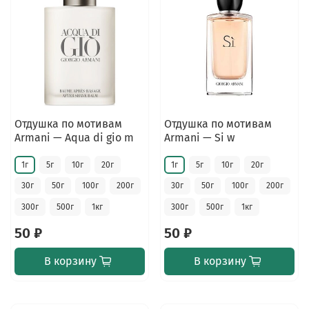
Отдушка по мотивам
Отдушка по мотивам
Armani — Aqua di gio m
Armani — Si w
1г
5г
10г
20г
1г
5г
10г
20г
30г
50г
100г
200г
30г
50г
100г
200г
300г
500г
1кг
300г
500г
1кг
50 ₽
50 ₽
В корзину
В корзину