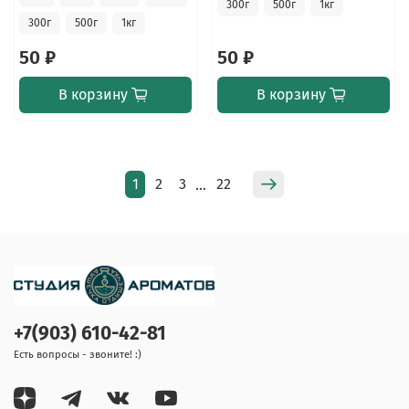
300г
500г
1кг
300г
500г
1кг
50 ₽
50 ₽
В корзину
В корзину
1
2
3
22
…
+7(903) 610-42-81
Есть вопросы - звоните! :)