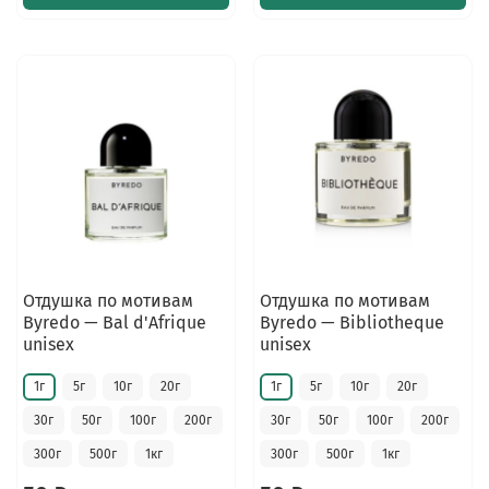
Отдушка по мотивам
Отдушка по мотивам
Byredo — Bal d'Afrique
Byredo — Bibliotheque
unisex
unisex
1г
5г
10г
20г
1г
5г
10г
20г
30г
50г
100г
200г
30г
50г
100г
200г
300г
500г
1кг
300г
500г
1кг