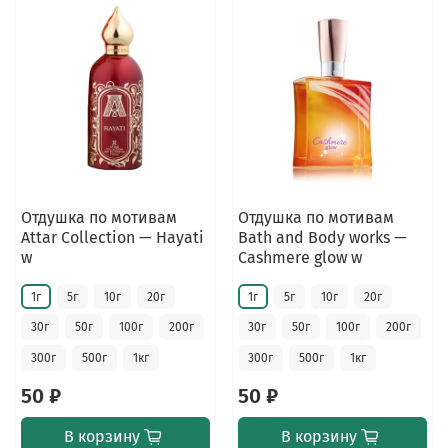
Отдушка по мотивам
Отдушка по мотивам
Attar Collection — Hayati
Bath and Body works —
w
Cashmere glow w
1г
5г
10г
20г
1г
5г
10г
20г
30г
50г
100г
200г
30г
50г
100г
200г
300г
500г
1кг
300г
500г
1кг
50 ₽
50 ₽
В корзину
В корзину