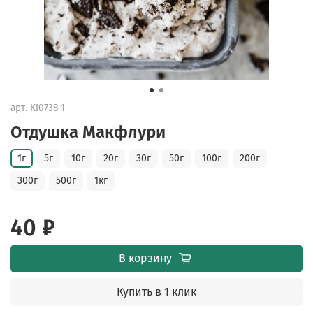
арт.
KI0738-1
Отдушка Макфлури
1г
5г
10г
20г
30г
50г
100г
200г
300г
500г
1кг
40 ₽
В корзину
Купить в 1 клик