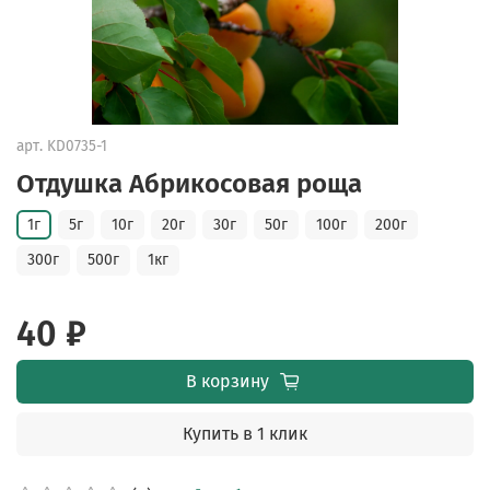
арт.
KD0735-1
Отдушка Абрикосовая роща
1г
5г
10г
20г
30г
50г
100г
200г
300г
500г
1кг
40 ₽
В корзину
Купить в 1 клик