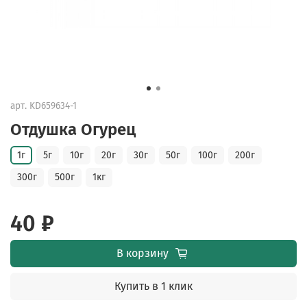
арт.
KD659634-1
Отдушка Огурец
1г
5г
10г
20г
30г
50г
100г
200г
300г
500г
1кг
40 ₽
В корзину
Купить в 1 клик