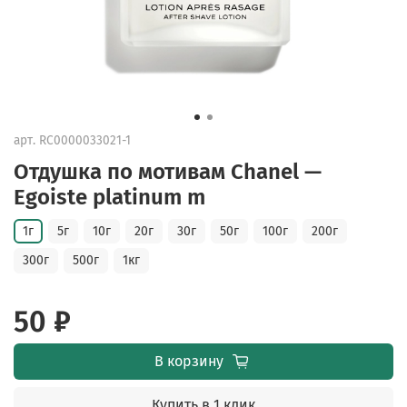
арт.
RC0000033021-1
Отдушка по мотивам Chanel —
Egoiste platinum m
1г
5г
10г
20г
30г
50г
100г
200г
300г
500г
1кг
50 ₽
В корзину
Купить в 1 клик