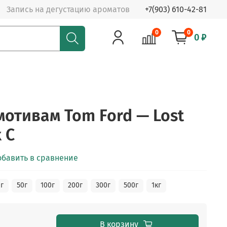
Запись на дегустацию ароматов
+7(903) 610-42-81
0
0
0 ₽
мотивам Tom Ford — Lost
 C
обавить в сравнение
г
50г
100г
200г
300г
500г
1кг
В корзину