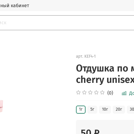
ный кабинет
арт.
KEF4-1
Отдушка по 
cherry unisex
(0)
Д
1г
5г
10г
20г
30
50 ₽