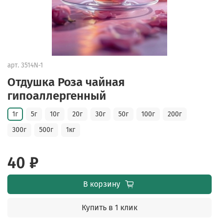
арт.
3514N-1
Отдушка Роза чайная
гипоаллергенный
1г
5г
10г
20г
30г
50г
100г
200г
300г
500г
1кг
40 ₽
В корзину
Купить в 1 клик