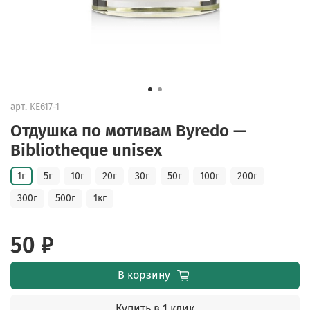
арт.
KE617-1
Отдушка по мотивам Byredo —
Bibliotheque unisex
1г
5г
10г
20г
30г
50г
100г
200г
300г
500г
1кг
50 ₽
В корзину
Купить в 1 клик