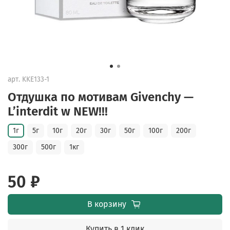
арт.
KKE133-1
Отдушка по мотивам Givenchy —
L’interdit w NEW!!!
1г
5г
10г
20г
30г
50г
100г
200г
300г
500г
1кг
50 ₽
В корзину
Купить в 1 клик