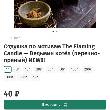
арт.
KI1852-1
Отдушка по мотивам The Flaming
Candle — Ведьмин котёл (перечно-
пряный) NEW!!!
1г
5г
10г
20г
30г
50г
100г
200г
300г
500г
1кг
40 ₽
В корзину