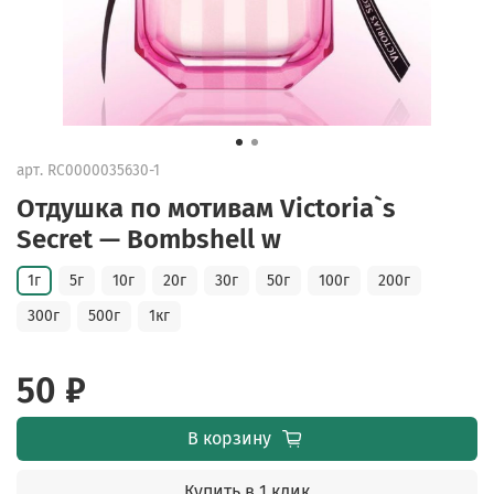
арт.
RC0000035630-1
Отдушка по мотивам Victoria`s
Secret — Bombshell w
1г
5г
10г
20г
30г
50г
100г
200г
300г
500г
1кг
50 ₽
В корзину
Купить в 1 клик