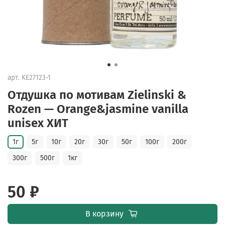
арт.
KE27123-1
Отдушка по мотивам Zielinski &
Rozen — Orange&jasmine vanilla
unisex ХИТ
1г
5г
10г
20г
30г
50г
100г
200г
300г
500г
1кг
50 ₽
В корзину