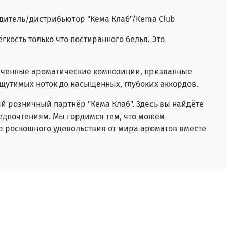
дитель/дистрибьютор "Кема Клаб"/Kema Club
гкость только что постиранного белья. Это
онченные ароматические композиции, призванные
щутимых ноток до насыщенных, глубоких аккордов.
й розничный партнёр "Кема Клаб". Здесь вы найдёте
редпочтениям. Мы гордимся тем, что можем
р роскошного удовольствия от мира ароматов вместе