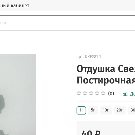
ный кабинет
арт.
KKE281-1
Отдушка Све
Постирочна
(0)
Д
1г
5г
10г
20г
30
40 ₽