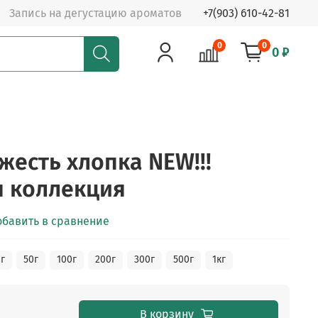
Запись на дегустацию ароматов
+7(903) 610-42-81
0
0
0 ₽
жесть хлопка NEW!!!
я коллекция
обавить в сравнение
г
50г
100г
200г
300г
500г
1кг
В корзину