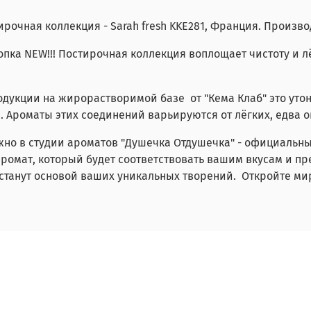
тирочная коллекция -
Sarah fresh
KKE281
, Франция. Произво
опка NEW!!! Постирочная коллекция
воплощает чистоту и лё
одукции на жирорастворимой базе от "Кема Клаб" это ут
Ароматы этих соединений варьируются от лёгких, едва о
ожно в студии ароматов "Душечка Отдушечка" - официальны
ромат, который будет соответствовать вашим вкусам и п
танут основой ваших уникальных творений. Откройте ми