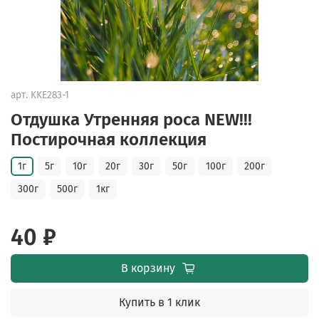
арт.
KKE283-1
Отдушка Утренняя роса NEW!!!
Постирочная коллекция
1г
5г
10г
20г
30г
50г
100г
200г
300г
500г
1кг
40 ₽
В корзину
Купить в 1 клик