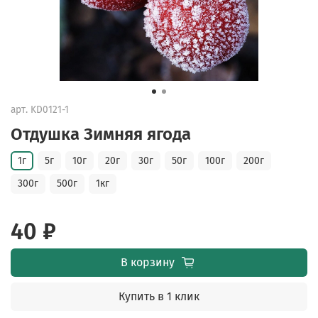
арт.
KD0121-1
Отдушка Зимняя ягода
1г
5г
10г
20г
30г
50г
100г
200г
300г
500г
1кг
40 ₽
В корзину
Купить в 1 клик