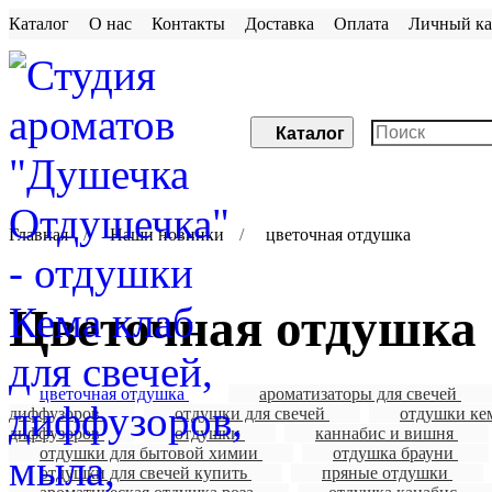
Каталог
О нас
Контакты
Доставка
Оплата
Личный ка
Каталог
Главная
Наши новинки
цветочная отдушка
цветочная отдушка
цветочная отдушка
ароматизаторы для свечей
диффузоров
отдушки для свечей
отдушки ке
диффузоров
отдушки
каннабис и вишня
отдушки для бытовой химии
отдушка брауни
отдушки для свечей купить
пряные отдушки