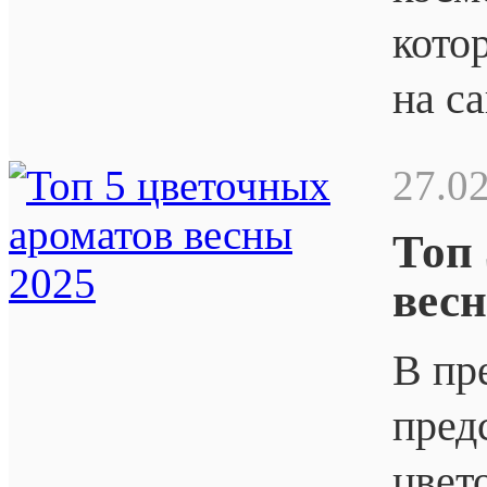
кото
на с
27.0
Топ
вес
В пр
пред
цвет