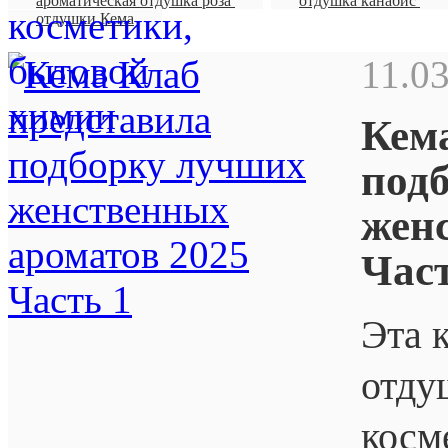
ароматическая отдушка роза
отдушка канабис
отдушки Кема
11.0
Кем
под
жен
Част
Эта 
отду
косм